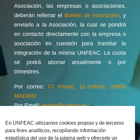
Asociación, las empresas o asociaciones,
deberán rellenar el
Boletín de Inscripción
, y
enviarlo a la Asociación, la cual se pondrá
en contacto directamente con la empresa o
asociación en cuestión para tramitar la
integración de la misma UNFEAC. La cuota
se podrá abonar anualmente o por
trimestres.
Por correo:
C/ Ferraz, 11-3ºdcha, 28008
MADRID
Por Email:
gestor@unfeac.es
En UNFEAC utilizamos cookies propias y de terceros
para fines analíticos, recopilando información
estadística del uso de la página web y ofrecerte un