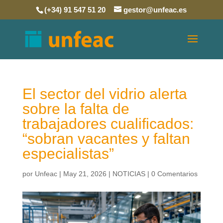
(+34) 91 547 51 20
gestor@unfeac.es
El sector del vidrio alerta
sobre la falta de
trabajadores cualificados:
“sobran vacantes y faltan
especialistas”
por
Unfeac
|
May 21, 2026
|
NOTICIAS
|
0 Comentarios