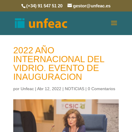
(+34) 91 547 51 20
gestor@unfeac.es
2022 AÑO
INTERNACIONAL DEL
VIDRIO. EVENTO DE
INAUGURACION
por
Unfeac
|
Abr 12, 2022
|
NOTICIAS
|
0 Comentarios