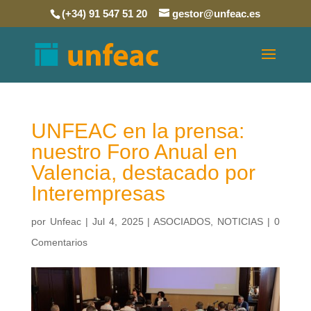
(+34) 91 547 51 20
gestor@unfeac.es
UNFEAC en la prensa:
nuestro Foro Anual en
Valencia, destacado por
Interempresas
por
Unfeac
|
Jul 4, 2025
|
ASOCIADOS
,
NOTICIAS
|
0
Comentarios